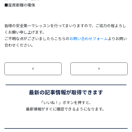
■座席距離の確保
皆様の安全第一でレッスンを行ってまいりますので、ご協力の程よろし
くお願い申し上げます。
ご不明な点がございましたらこちらの
お問い合わせフォーム
よりお問い
合わせください。
prev
next
keyboard_arrow_left
keyboard_arrow_right
最新の記事情報が取得できます
「いいね！」ボタンを押すと、
最新情報がすぐに確認できるようになります。