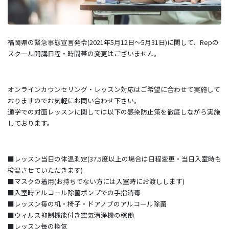
福岡県の緊急事態宣言発令(2021年5月12日～5月31日)に関して、Repの
スクール開講日程・時間帯の変更はございません。
オンラインカウンセリング・レッスン対応はご希望に合わせて実施して
おりますのでお気軽にお問い合わせ下さい。
通学での対面レッスンに関しては以下の感染防止策を徹底しながら実施
しております。
■レッスン当日の体温測定(37.5度以上の場合は日程変更・当日入室時も
検温させていただきます)
■マスクの着用(お持ちでない方には入室時にお渡しします)
■入室時アルコール除菌ポンプでの手指消毒
■レッスン毎の机・椅子・ドアノブのアルコール除菌
■ウィルス抑制機能付き空気清浄機の稼働
■レッスン毎の換気