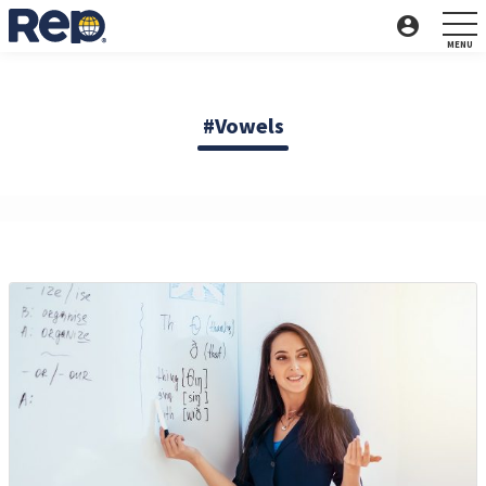
account_circle
Vowels