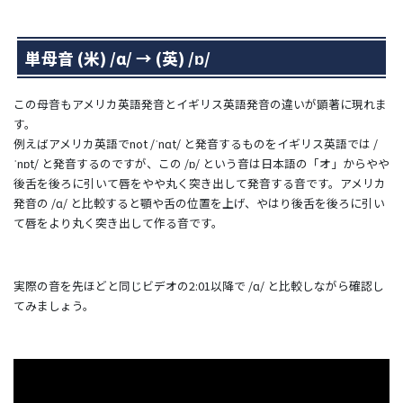
単母音 (米)
/ɑ/ → (英) /ɒ/
この母音もアメリカ英語発音とイギリス英語発音の違いが顕著に現れま
す。
例えばアメリカ英語でnot
/ˈnɑt/ と発音するものをイギリス英語では /
ˈnɒt/ と発音するのですが、この /ɒ/ という音は日本語の「オ」からやや
後舌を後ろに引いて唇をやや丸く突き出して発音する音です。アメリカ
発音の /ɑ/ と比較すると顎や舌の位置を上げ、やはり後舌を後ろに引い
て唇をより丸く突き出して作る音です。
実際の音を先ほどと同じビデオの2:01以降で /ɑ/ と比較しながら確認し
てみましょう。