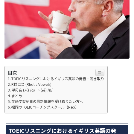
目次
TOEICリスニングにおけるイギリス英語の発音・聴き取り
R性母音 (Rhotic Vowels)
単母音 (米) /ɑ/ → (英) /ɒ/
まとめ
英語学習記事の最新情報を受け取りたい方へ
福岡のTOEICコーチングスクール【Rep】
TOEICリスニングにおけるイギリス英語の発