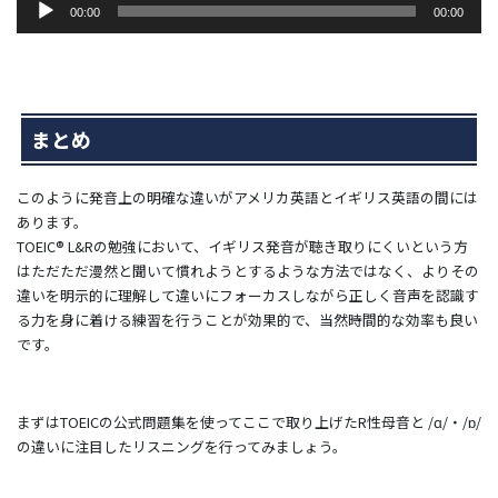
00:00
00:00
声
プ
レ
ー
ヤ
まとめ
ー
このように発音上の明確な違いがアメリカ英語とイギリス英語の間には
あります。
TOEIC® L&Rの勉強において、イギリス発音が聴き取りにくいという方
はただただ漫然と聞いて慣れようとするような方法ではなく、よりその
違いを明示的に理解して違いにフォーカスしながら正しく音声を認識す
る力を身に着ける練習を行うことが効果的で、当然時間的な効率も良い
です。
まずはTOEICの公式問題集を使ってここで取り上げたR性母音と
/ɑ/・/ɒ/
の
違いに注目したリスニングを行ってみましょう。