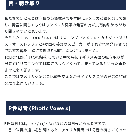
音・聴き取り
私たちのほとんどは学校の英語教育で基本的にアメリカ英語を習ってお
り、発音に関してもやはりアメリカ英語の発音の方が比較的馴染みがあ
り聞きやすいと思います。
そうした中で、TOEIC® L&Rではリスニングでアメリカ・カナダ・イギリ
ス・オーストラリアと4か国の英語のスピーカーがそれぞれの発音(訛り)
で話す内容を正確に聴き取り理解しないといけません。
TOEIC® L&R向けの指導をしている中で特にイギリス英語の聴き取りが
出来ずにリスニングで非常にネックとなってしまっているといった声を
非常に多く聞きます。
ここではアメリカ英語との比較を交えながらイギリス英語の発音の特徴
を取り上げていきます。
R性母音 (Rhotic Vowels)
R性母音とは/əːr/・/ɑːr/・/ɔːr/などの母音+rからなる音です。
一言で米英の違いを説明すると、アメリカ英語では母音の後ろにくっつ