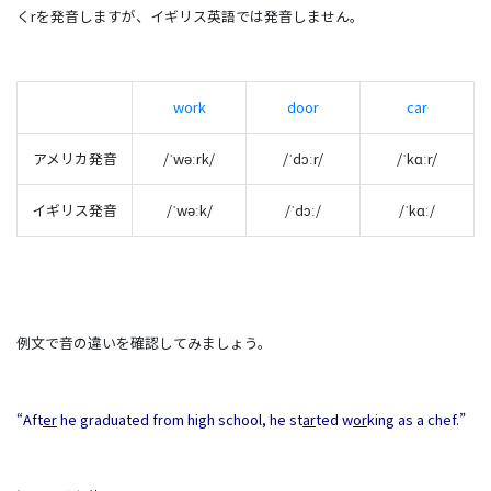
くrを発音しますが、イギリス英語では発音しません。
work
door
car
アメリカ発音
/ˈwəːrk/
/ˈdɔːr/
/ˈkɑːr/
イギリス発音
/ˈwəːk/
/ˈdɔː/
/ˈkɑː/
例文で音の違いを確認してみましょう。
“Aft
er
he graduated from high school, he st
ar
ted w
or
king as a chef.”