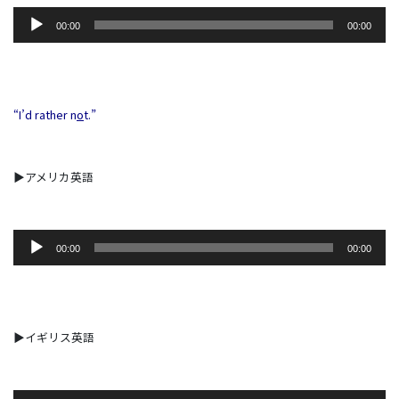
音
00:00
00:00
声
プ
レ
ー
ヤ
“I’d rather n
o
t.”
ー
▶アメリカ英語
音
00:00
00:00
声
プ
レ
ー
ヤ
▶イギリス英語
ー
音