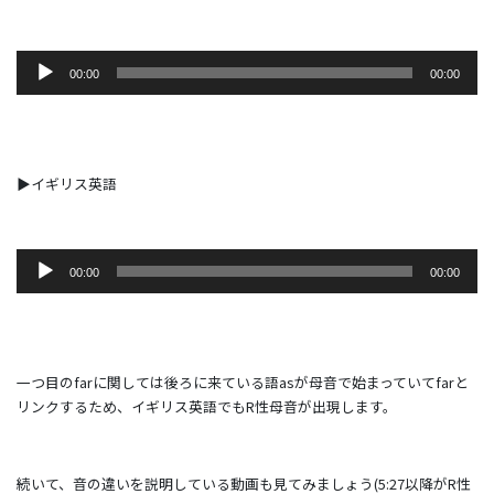
音
00:00
00:00
声
プ
レ
ー
ヤ
▶イギリス英語
ー
音
00:00
00:00
声
プ
レ
ー
ヤ
一つ目のfarに関しては後ろに来ている語asが母音で始まっていてfarと
ー
リンクするため、イギリス英語でもR性母音が出現します。
続いて、音の違いを説明している動画も見てみましょう(5:27以降がR性