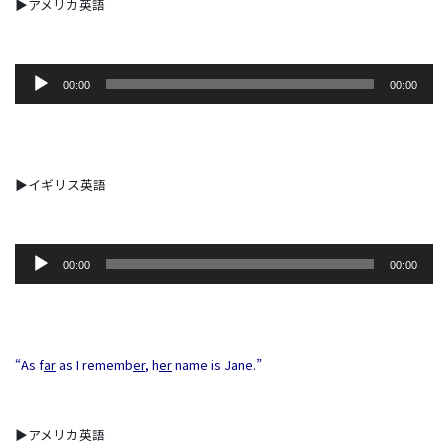
▶アメリカ英語
音
00:00
00:00
声
プ
レ
ー
ヤ
▶イギリス英語
ー
音
00:00
00:00
声
プ
レ
ー
ヤ
“As f
ar
as I rememb
er
, h
er
name is Jane.”
ー
▶アメリカ英語