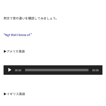
例文で音の違いを確認してみましょう。
“N
o
t that I know of.”
▶アメリカ英語
音
00:00
00:00
声
プ
レ
ー
ヤ
▶イギリス英語
ー