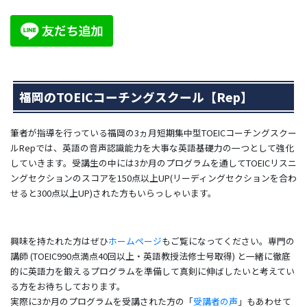
福岡のTOEICコーチングスクール【Rep】
筆者が指導を行っている福岡の3ヵ月短期集中型TOEICコーチングスクー
ルRepでは、英語の音声認識能力を大事な英語基礎力の一つとして強化
していきます。
受講生の中には3か月のプログラムを通してTOEICリスニ
ングセクションのスコアを150点以上UP(リーディングセクションを合わ
せると300点以上UP)された方もいらっしゃいます。
興味を持たれた方はぜひ
ホームページ
もご覧になってください。
専門の
講師 (TOEIC990点満点40回以上・英語教授法修士号取得) と一緒に徹底
的に英語力を鍛えるプログラムを準備して真剣に伸ばしたいと考えてい
る方をお待ちしております。
実際に3か月のプログラムを受講された方の「
受講者の声
」もあわせて