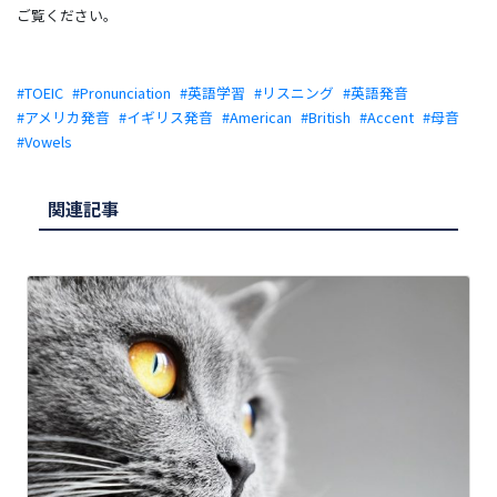
ご覧ください。
TOEIC
Pronunciation
英語学習
リスニング
英語発音
アメリカ発音
イギリス発音
American
British
Accent
母音
Vowels
関連記事