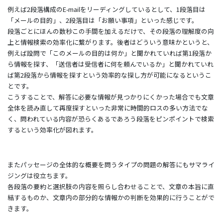
例えば2段落構成のE-mailをリーディングしているとして、1段落目は
「メールの目的」、2段落目は「お願い事項」といった感じです。
段落ごとにほんの数秒この手間を加えるだけで、その段落の理解度の向
上と情報検索の効率化に繋がります。後者はどういう意味かというと、
例えば設問で「このメールの目的は何か」と聞かれていれば第1段落か
ら情報を探す、「送信者は受信者に何を頼んでいるか」と聞かれていれ
ば第2段落から情報を探すという効率的な探し方が可能になるというこ
とです。
こうすることで、解答に必要な情報が見つかりにくかった場合でも文章
全体を読み直して再度探すといった非常に時間的ロスの多い方法でな
く、問われている内容が恐らくあるであろう段落をピンポイントで検索
するという効率化が図れます。
またパッセージの全体的な概要を問うタイプの問題の解答にもサマライ
ジングは役立ちます。
各段落の要約と選択肢の内容を照らし合わせることで、文章の本旨に直
結するものか、文章内の部分的な情報かの判断を効果的に行うことがで
きます。