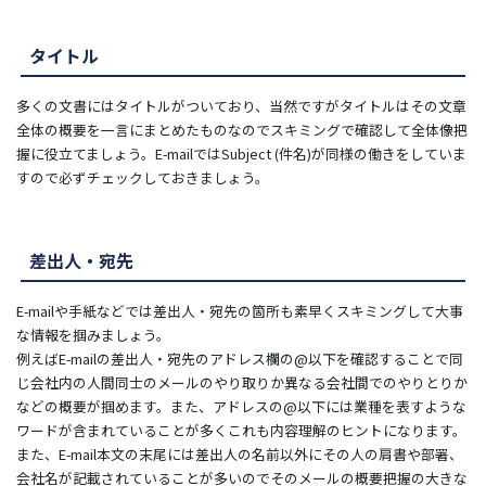
タイトル
多くの文書にはタイトルがついており、当然ですがタイトルはその文章
全体の概要を一言にまとめたものなのでスキミングで確認して全体像把
握に役立てましょう。E-mailではSubject (件名)が同様の働きをしていま
すので必ずチェックしておきましょう。
差出人・宛先
E-mailや手紙などでは差出人・宛先の箇所も素早くスキミングして大事
な情報を掴みましょう。
例えばE-mailの差出人・宛先のアドレス欄の@以下を確認することで同
じ会社内の人間同士のメールのやり取りか異なる会社間でのやりとりか
などの概要が掴めます。また、アドレスの@以下には業種を表すような
ワードが含まれていることが多くこれも内容理解のヒントになります。
また、E-mail本文の末尾には差出人の名前以外にその人の肩書や部署、
会社名が記載されていることが多いのでそのメールの概要把握の大きな