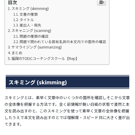
目次
スキミング (skimming)
文書の種類
タイトル
差出人・宛先
スキャニング (scanning)
問題の種類の確認
問題で問われている固有名詞の本文内での箇所の確認
サマライジング (summarizing)
まとめ
福岡のTOEICコーチングスクール【Rep】
スキミング (skimming)
スキミングとは、素早く文章中のいくつかの箇所を確認しそこから文章
の全体像を把握する方法です。全く前情報が無い白紙の状態で漫然と本
文を読み出すのと、このスキミングを使って素早く文章の全体像を把握
したうえで本文を読み出すのとでは理解度・スピード共に大きく差が出
てきます。