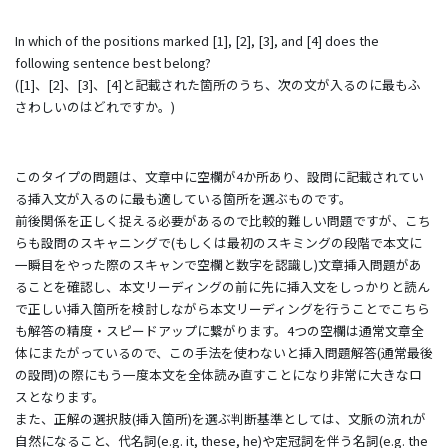
In which of the positions marked [1], [2], [3], and [4] does the
following sentence best belong?
([1]、[2]、[3]、[4]と記載された箇所のうち、次の文が入るのに最もふ
さわしいのはどれですか。)
このタイプの問題は、文章中に空欄が4か所あり、設問に記載されてい
る挿入文が入るのに最も適している箇所を選ぶものです。
前後関係を正しく捉える必要があるので比較的難しい問題ですが、こち
らも設問のスキャニングで(もしくは最初のスキミングの段階で本文に
一瞬目をやった際のスキャンで空欄と数字を認識し)文章挿入問題があ
ることを確認し、本文リーディングの前に先に挿入文をしっかりと読ん
で正しい挿入箇所を検討しながら本文リーディングを行うことでこちら
も解答の精度・スピードアップに繋がります。4つの空欄は通常文章全
体にまたがっているので、この手法を使わないと挿入問題解答(通常最後
の設問)の際にもう一度本文を全体読み直すことになり非常に大きなロ
スとなります。
また、正解の選択肢(挿入箇所)を選ぶ判断基準としては、文脈の流れが
自然になること、代名詞(e.g. it, these, he)や定冠詞を伴う名詞(e.g. the