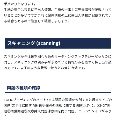
手掛かりとなります。
手紙の場合は末尾に差出人情報、手紙の一番上に宛先情報が記載されて
いることが多いですがまれに宛先情報の上に差出人情報が記載されてい
る場合もあるので注意して確認しましょう。
スキャニング (scanning)
スキミングが全体像を掴むためのリーディングストラテジーだったのに
対し、スキャニングは読み手が求めている情報のみを素早く探し出す読
み方です。以下のような状況で使うと非常に有効です。
問題の種類の確認
TOEICリーディングのパート7では問題の種類を大別すると通常タイプの
問題(文全体に関する問題や個別の情報に関する問題)以外に、①NOT問
題②語彙問題③文章挿入問題④意図を問う問題、といったタイプがあり