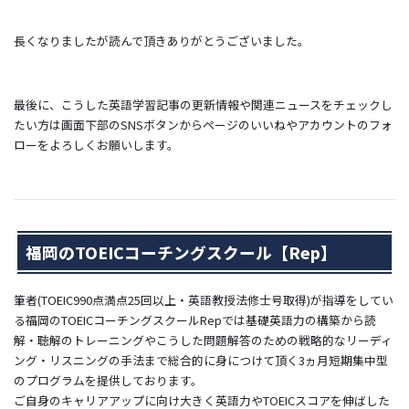
長くなりましたが読んで頂きありがとうございました。
最後に、こうした英語学習記事の更新情報や関連ニュースをチェックし
たい方は画面下部のSNSボタンからページのいいねやアカウントのフォ
ローをよろしくお願いします。
福岡のTOEICコーチングスクール【Rep】
筆者
(TOEIC990点満点25回以上・英語教授法修士号取得)
が
指導をしてい
る福岡のTOEICコーチングスクールRepでは基礎英語力の構築から読
解・聴解のトレーニングやこうした問題解答のための戦略的なリーディ
ング・リスニングの手法まで総合的に身につけて頂く3ヵ月短期集中型
のプログラムを提供しております。
ご自身のキャリアアップに向け大きく英語力やTOEICスコアを伸ばした