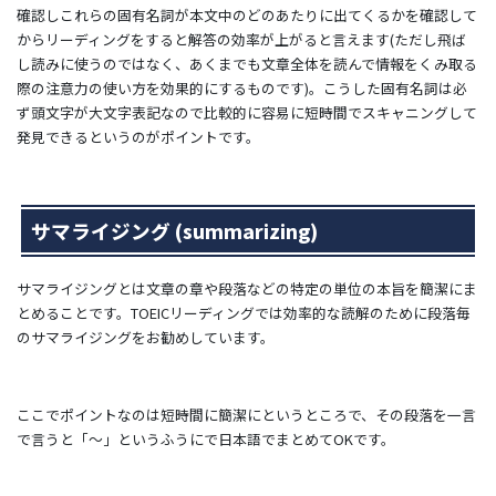
確認しこれらの固有名詞が本文中のどのあたりに出てくるかを確認して
からリーディングをすると解答の効率が上がると言えます(ただし飛ば
し読みに使うのではなく、あくまでも文章全体を読んで情報をくみ取る
際の注意力の使い方を効果的にするものです)。こうした固有名詞は必
ず頭文字が大文字表記なので比較的に容易に短時間でスキャニングして
発見できるというのがポイントです。
サマライジング (summarizing)
サマライジングとは文章の章や段落などの特定の単位の本旨を簡潔にま
とめることです。TOEICリーディングでは効率的な読解のために段落毎
のサマライジングをお勧めしています。
ここでポイントなのは短時間に簡潔にというところで、その段落を一言
で言うと「～」というふうにで日本語でまとめてOKです。