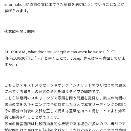
information)が直前の文に出てきた語句を適切にうけていることなどが
挙げられます。
④意図を問う問題
At 10:30 A.M., what does Mr. Joseph mean when he writes, “…”?
(午前10時30分に「…」と書くことで、Josephさんは何を意図していま
すか。)
こちらはテキストメッセージやオンラインチャットのやり取りの問題文
に出てくる書き手の発言の意図を問うタイプの問題です。
こちらは設問のスキャニングで意図を問う問題を発見し、該当の時間の
該当の文をスキャニングで予め特定したうえで本文リーディングの際に
その部分の前後の文脈を正しく捉える意識を持って読むことでより効率
的に解答を行うことができます。
該当の発言箇所は比較的抽象的な表現である場合が多いので、当然です
が設問だけで選ばずに前後の文脈をしっかりと捉えることで発言の意図