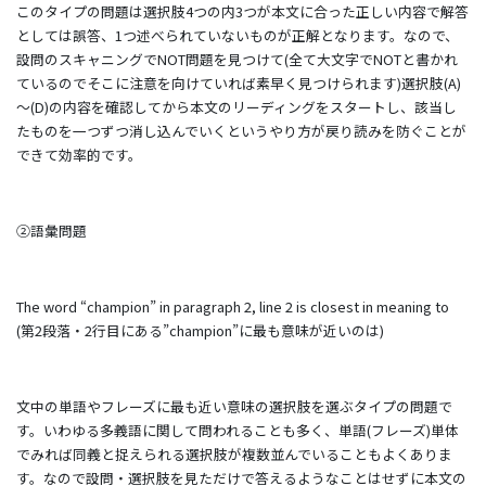
このタイプの問題は選択肢4つの内3つが本文に合った正しい内容で解答
としては誤答、1つ述べられていないものが正解となります。なので、
設問のスキャニングでNOT問題を見つけて(全て大文字でNOTと書かれ
ているのでそこに注意を向けていれば素早く見つけられます)選択肢(A)
～(D)の内容を確認してから本文のリーディングをスタートし、該当し
たものを一つずつ消し込んでいくというやり方が戻り読みを防ぐことが
できて効率的です。
②語彙問題
The word “champion” in paragraph 2, line 2 is closest in meaning to
(第2段落・2行目にある”champion”に最も意味が近いのは)
文中の単語やフレーズに最も近い意味の選択肢を選ぶタイプの問題で
す。いわゆる多義語に関して問われることも多く、単語(フレーズ)単体
でみれば同義と捉えられる選択肢が複数並んでいることもよくありま
す。なので設問・選択肢を見ただけで答えるようなことはせずに本文の