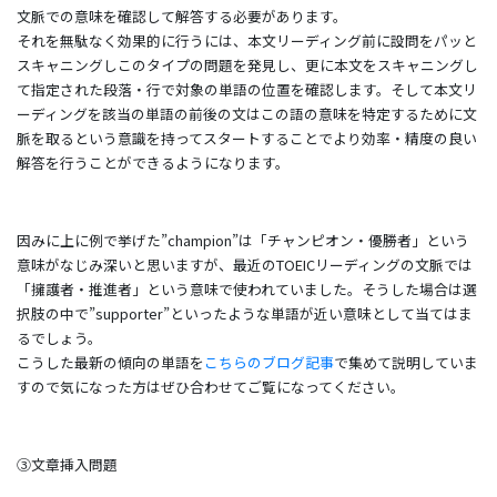
文脈での意味を確認して解答する必要があります。
それを無駄なく効果的に行うには、本文リーディング前に設問をパッと
スキャニングしこのタイプの問題を発見し、更に本文をスキャニングし
て指定された段落・行で対象の単語の位置を確認します。そして本文リ
ーディングを該当の単語の前後の文はこの語の意味を特定するために文
脈を取るという意識を持ってスタートすることでより効率・精度の良い
解答を行うことができるようになります。
因みに上に例で挙げた”champion”は「チャンピオン・優勝者」という
意味がなじみ深いと思いますが、最近のTOEICリーディングの文脈では
「擁護者・推進者」という意味で使われていました。そうした場合は選
択肢の中で”supporter”といったような単語が近い意味として当てはま
るでしょう。
こうした最新の傾向の単語を
こちらのブログ記事
で集めて説明していま
すので気になった方はぜひ合わせてご覧になってください。
③文章挿入問題